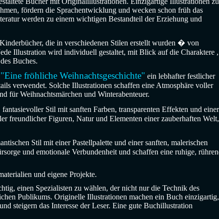
taltete Bücher mit Originalillustrationen. Einzigartige Illustrationen zu
ehmen, fördern die Sprachentwicklung und wecken schon früh das
rliteratur werden zu einem wichtigen Bestandteil der Erziehung und
r Kinderbücher, die in verschiedenen Stilen erstellt wurden � von
de Illustration wird individuell gestaltet, mit Blick auf die Charaktere ,
 des Buches.
"Eine fröhliche Weihnachtsgeschichte"
h
ein lebhafter festlicher
tails verwendet. Solche Illustrationen schaffen eine Atmosphäre voller
end für Weihnachtsmärchen und Winterabenteuer.
, fantasievoller Stil mit sanften Farben, transparenten Effekten und einer
ler freundlicher Figuren, Natur und Elementen einer zauberhaften Welt,
antischen Stil mit einer Pastellpalette und einer sanften, malerischen
ürsorge und emotionale Verbundenheit und schaffen eine ruhige, rühre
materialien und eigene Projekte.
chtig, einen Spezialisten zu wählen, der nicht nur die Technik des
chen Publikums. Originelle Illustrationen machen ein Buch einzigartig,
nd steigern das Interesse der Leser. Eine gute Buchillustration