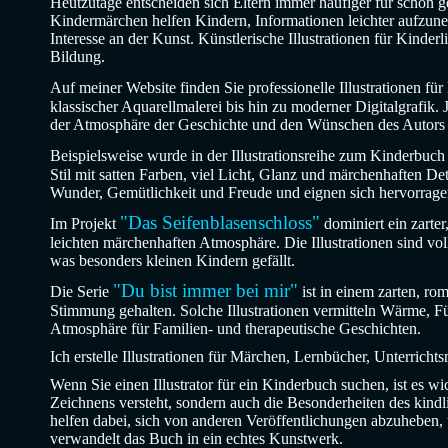
Heutzutage entscheiden sich Eltern immer häufiger für schön ges
Kindermärchen helfen Kindern, Informationen leichter aufzun
Interesse an der Kunst. Künstlerische Illustrationen für Kinde
Bildung.
Auf meiner Website finden Sie professionelle Illustrationen fü
klassischer Aquarellmalerei bis hin zu moderner Digitalgrafik. Je
der Atmosphäre der Geschichte und den Wünschen des Autors
Beispielsweise wurde in der Illustrationsreihe zum
Kinderbuc
Stil mit satten Farben, viel Licht, Glanz und märchenhaften De
Wunder, Gemütlichkeit und Freude und eignen sich hervorrag
"Das Seifenblasenschloss"
Im Projekt
dominiert ein zarter
leichten märchenhaften Atmosphäre. Die Illustrationen sind vol
was besonders kleinen Kindern gefällt.
"Du bist immer bei mir"
Die Serie
ist in einem zarten, rom
Stimmung gehalten. Solche Illustrationen vermitteln Wärme, F
Atmosphäre für Familien- und therapeutische Geschichten.
Ich erstelle Illustrationen für Märchen, Lernbücher, Unterrichts
Wenn Sie einen Illustrator für ein Kinderbuch suchen, ist es wi
Zeichnens versteht, sondern auch die Besonderheiten des kindli
helfen dabei, sich von anderen Veröffentlichungen abzuheben, u
verwandelt das Buch in ein echtes Kunstwerk.