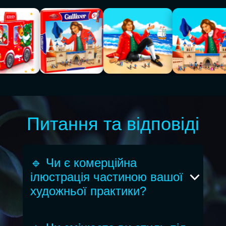
Питання та відповіді
🔹 Чи є комерційна
ілюстрація частиною вашої
художньої практики?
Так. Комерційні проєкти для мене — це
продовження авторської роботи, адаптоване