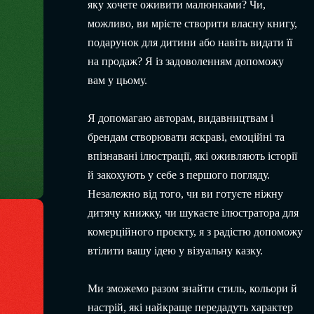
яку хочете оживити малюнками? Чи,
можливо, ви мрієте створити власну книгу,
подарунок для дитини або навіть видати її
на продаж? Я із задоволенням допоможу
вам у цьому.
Я допомагаю авторам, видавництвам і
брендам створювати яскраві, емоційні та
впізнавані ілюстрації, які оживляють історії
й закохують у себе з першого погляду.
Незалежно від того, чи ви готуєте ніжну
дитячу книжку, чи шукаєте ілюстратора для
комерційного проєкту, я з радістю допоможу
втілити вашу ідею у візуальну казку.
Ми зможемо разом знайти стиль, кольори й
настрій, які найкраще передадуть характер