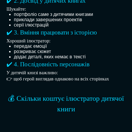
✔️ 2. Досвід у дитячих книгах
Шукайте:
портфоліо саме з дитячими книгами
приклади завершених проектів
серії ілюстрацій
✔️ 3. Вміння працювати з історією
Хороший ілюстратор:
передає емоції
розкриває сюжет
додає деталі, яких немає в тексті
✔️ 4. Послідовність персонажів
У дитячій книзі важливо:
👉 щоб герой виглядав однаково на всіх сторінках
💰 Скільки коштує ілюстратор дитячої
книги