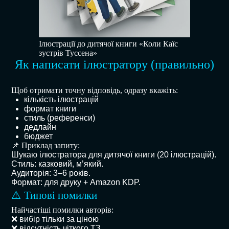
Ілюстрації до дитячої книги «Коли Каїс
зустрів Туссена»
Як написати ілюстратору (правильно)
Щоб отримати точну відповідь, одразу вкажіть:
кількість ілюстрацій
формат книги
стиль (референси)
дедлайн
бюджет
📌 Приклад запиту:
Шукаю ілюстратора для дитячої книги (20 ілюстрацій).
Стиль: казковий, м’який.
Аудиторія: 3–6 років.
Формат: для друку + Amazon KDP.
⚠️ Типові помилки
Найчастіші помилки авторів:
❌ вибір тільки за ціною
❌ відсутність чіткого ТЗ