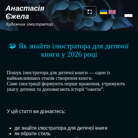
Анастасія
Єжела
Художник ілюстратор
🧩 Як знайти ілюстратора для дитячої
книги у 2026 році
Пошук ілюстратора для дитячої книги — один із
найважливіших етапів створення книги.
Саме ілюстрації формують перше враження, утримують
увагу дитини та допомагають історії “ожити”.
У цій статті ви дізнаєтесь:
де знайти ілюстратора для дитячої книги
як обрати стиль