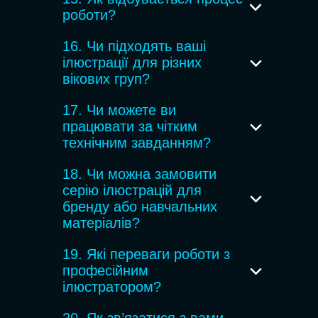
для друку, так і для цифрових
роботи?
форматів (eBook, PDF, додатки).
Процес включає кілька етапів:
16. Чи підходять ваші
обговорення ідеї → ескізи →
ілюстрації для різних
затвердження → фінальна
вікових груп?
ілюстрація → передача файлів.
Так, стиль і деталізація
17. Чи можете ви
адаптуються під вік аудиторії — від
працювати за чітким
малюків до молодших школярів.
технічним завданням?
Так, я можу працювати за
18. Чи можна замовити
детальним ТЗ або допомогти його
серію ілюстрацій для
сформувати.
бренду або навчальних
матеріалів?
Так, я створюю ілюстрації не лише
19. Які переваги роботи з
для книг, а й для освітніх
професійним
матеріалів, брендів і дитячих
ілюстратором?
продуктів.
Професійний ілюстратор створює