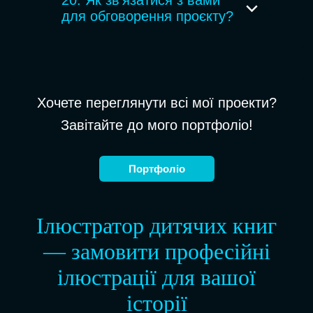
20. Як зв’язатися з вами
унікальний візуальний стиль, який
для обговорення проєкту?
підсилює історію та робить книгу
привабливою для дітей.
Ви можете написати через
форму
на сайті або на email
— я відповім і
допоможу оцінити ваш проєкт.
Хочете переглянути всі мої проекти?
Завітайте до мого портфоліо!
Портфоліо
Ілюстратор дитячих книг
— замовити професійні
ілюстрації для вашої
історії