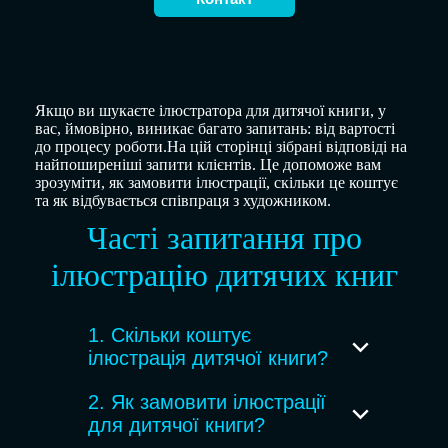
Якщо ви шукаєте ілюстратора для дитячої книги, у
вас, ймовірно, виникає багато запитань: від вартості
до процесу роботи.На цій сторінці зібрані відповіді на
найпоширеніші запити клієнтів. Це допоможе вам
зрозуміти, як замовити ілюстрації, скільки це коштує
та як відбувається співпраця з художником.
Часті запитання про
ілюстрацію дитячих книг
1. Скільки коштує
ілюстрація дитячої книги?
Вартість залежить від кількості
2. Як замовити ілюстрації
ілюстрацій, рівня деталізації, стилю
для дитячої книги?
та термінів. Зазвичай ціна