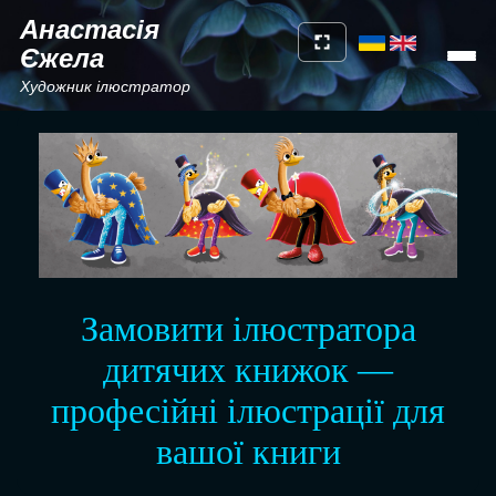
Анастасія
Єжела
Художник ілюстратор
Замовити ілюстратора
дитячих книжок —
професійні ілюстрації для
вашої книги