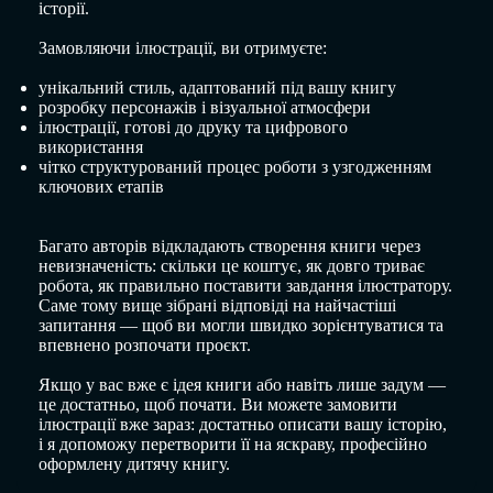
історії.
Замовляючи ілюстрації, ви отримуєте:
унікальний стиль, адаптований під вашу книгу
розробку персонажів і візуальної атмосфери
ілюстрації, готові до друку та цифрового
використання
чітко структурований процес роботи з узгодженням
ключових етапів
Багато авторів відкладають створення книги через
невизначеність: скільки це коштує, як довго триває
робота, як правильно поставити завдання ілюстратору.
Саме тому вище зібрані відповіді на найчастіші
запитання — щоб ви могли швидко зорієнтуватися та
впевнено розпочати проєкт.
Якщо у вас вже є ідея книги або навіть лише задум —
це достатньо, щоб почати. Ви можете замовити
ілюстрації вже зараз: достатньо описати вашу історію,
і я допоможу перетворити її на яскраву, професійно
оформлену дитячу книгу.