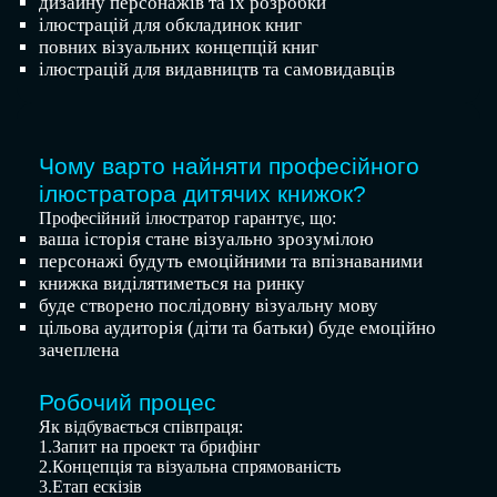
дизайну персонажів та їх розробки
ілюстрацій для обкладинок книг
повних візуальних концепцій книг
ілюстрацій для видавництв та самовидавців
Чому варто найняти професійного
ілюстратора дитячих книжок?
Професійний ілюстратор гарантує, що:
ваша історія стане візуально зрозумілою
персонажі будуть емоційними та впізнаваними
книжка виділятиметься на ринку
буде створено послідовну візуальну мову
цільова аудиторія (діти та батьки) буде емоційно
зачеплена
Робочий процес
Як відбувається співпраця:
1.Запит на проект та брифінг
2.Концепція та візуальна спрямованість
3.Етап ескізів