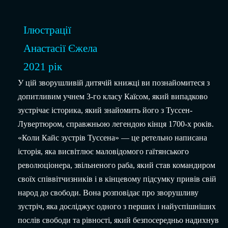
Ілюстрації
Анастасії Єжела
2021 рік
У цій зворушливій дитячій книжці ви познайомитеся з
допитливим учнем 3-го класу Каїсом, який випадково
зустрічає історика, який знайомить його з Туссен-
Лувертюром, справжньою легендою кінця 1700-х років.
«Коли Кайс зустрів Туссена» — це ретельно написана
історія, яка висвітлює маловідомого гаїтянського
революціонера, звільненого раба, який став командиром
своїх співвітчизників і в кінцевому підсумку привів свій
народ до свободи. Вона розповідає про зворушливу
зустріч, яка досліджує одного з перших і найуспішніших
послів свободи та рівності, який безпосередньо надихнув