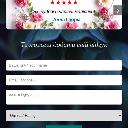
★★★★★
❮
❯
Чудові ілюстрації ✨
— Даша Гріценко
Ти можеш додати свій відгук