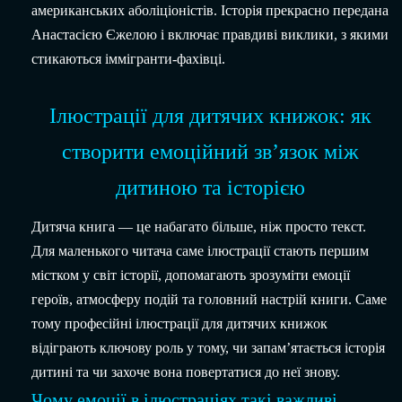
американських аболіціоністів. Історія прекрасно передана
Анастасією Єжелою і включає правдиві виклики, з якими
стикаються іммігранти-фахівці.
Ілюстрації для дитячих книжок: як
створити емоційний зв’язок між
дитиною та історією
Дитяча книга — це набагато більше, ніж просто текст.
Для маленького читача саме ілюстрації стають першим
містком у світ історії, допомагають зрозуміти емоції
героїв, атмосферу подій та головний настрій книги. Саме
тому професійні ілюстрації для дитячих книжок
відіграють ключову роль у тому, чи запам’ятається історія
дитині та чи захоче вона повертатися до неї знову.
Чому емоції в ілюстраціях такі важливі