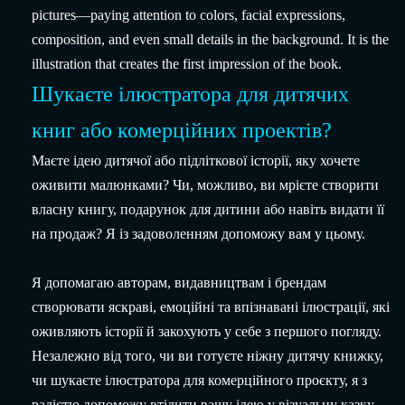
pictures—paying attention to colors, facial expressions,
composition, and even small details in the background. It is the
illustration that creates the first impression of the book.
Шукаєте ілюстратора для дитячих
книг або комерційних проектів?
Маєте ідею дитячої або підліткової історії, яку хочете
оживити малюнками? Чи, можливо, ви мрієте створити
власну книгу, подарунок для дитини або навіть видати її
на продаж? Я із задоволенням допоможу вам у цьому.
Я допомагаю авторам, видавництвам і брендам
створювати яскраві, емоційні та впізнавані ілюстрації, які
оживляють історії й закохують у себе з першого погляду.
Незалежно від того, чи ви готуєте ніжну дитячу книжку,
чи шукаєте ілюстратора для комерційного проєкту, я з
радістю допоможу втілити вашу ідею у візуальну казку.