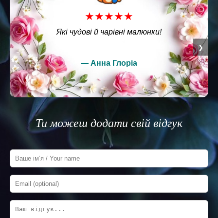
★★★★★
Які чудові й чарівні малюнки!
❮
❯
— Анна Глоріа
Ти можеш додати свій відгук