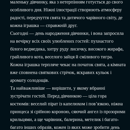
маленьку дівчинку, яка з нетерпінням готується до свого
особливого дня. Ніжні ілюстрації створюють атмосферу
радості, передчуття свята та дитячого чарівного світу, де
кожна іграшка — справжній друг.
Сьогодні — день народження дівчинки, і вона запросила
на вечірку всіх своїх улюблених гостей: пухнастого
білого ведмедика, хитру руду лисичку, високого жирафа,
грайливого кота, веселого зайця й сміливого тигра.
Кожна іграшка терпляче чекає на початок свята, а кімната
вже сповнена святкових стрічок, яскравих кульок і
аромату солодощів.
Та найважливіше — вирішити, у якому вбранні
зустрічати гостей. Перед дівчинкою — ціла гора
костюмів: веселий пірат із капелюхом і пов’язкою, ніжна
принцеса зі срібною короною, сяючий ангел із прозорими
крильцями, а ще чарівник, балерина, метелик і багато-
багато інших образів, кожен із яких може зробити день